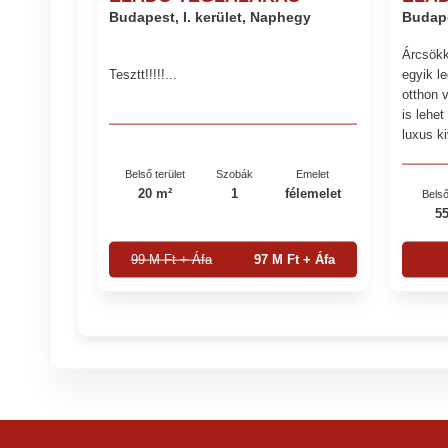
Budapest, I. kerület, Naphegy
Budapes
Árcsökk
Tesztt!!!!!...
egyik l
otthon 
is lehe
luxus ki
Belső terület
Szobák
Emelet
20 m²
1
félemelet
Belső
5
99 M Ft + Áfa
97 M Ft + Áfa