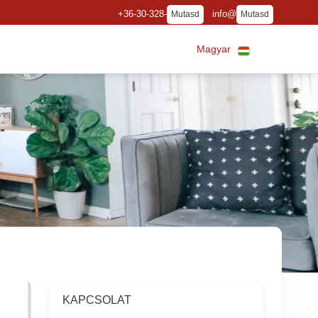
+36-30-328-
info@
Mutasd
Mutasd
Magyar
KAPCSOLAT