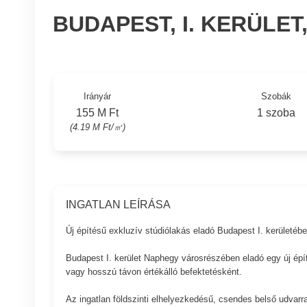
BUDAPEST, I. KERÜLE
Irányár
Szobák
155 M Ft
1 szoba
(4.19 M Ft/㎡)
INGATLAN LEÍRÁSA
Új építésű exkluzív stúdiólakás eladó Budapest I. kerületé
Budapest I. kerület Naphegy városrészében eladó egy új épí
vagy hosszú távon értékálló befektetésként.
Az ingatlan földszinti elhelyezkedésű, csendes belső udvarra,