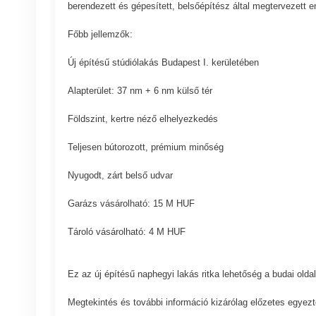
berendezett és gépesített, belsőépítész által megtervezett en
Főbb jellemzők:
Új építésű stúdiólakás Budapest I. kerületében
Alapterület: 37 nm + 6 nm külső tér
Földszint, kertre néző elhelyezkedés
Teljesen bútorozott, prémium minőség
Nyugodt, zárt belső udvar
Garázs vásárolható: 15 M HUF
Tároló vásárolható: 4 M HUF
Ez az új építésű naphegyi lakás ritka lehetőség a budai oldal
Megtekintés és további információ kizárólag előzetes egyezt