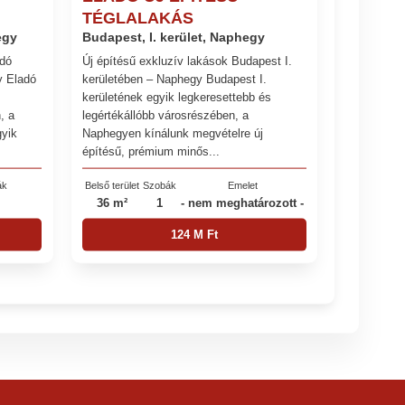
TÉGLALAKÁS
egy
Budapest, I. kerület, Naphegy
adó
Új építésű exkluzív lakások Budapest I.
y Eladó
kerületében – Naphegy Budapest I.
kerületének egyik legkeresettebb és
, a
legértékállóbb városrészében, a
gyik
Naphegyen kínálunk megvételre új
építésű, prémium minős...
ák
Belső terület
Szobák
Emelet
36 m²
1
- nem meghatározott -
124 M Ft