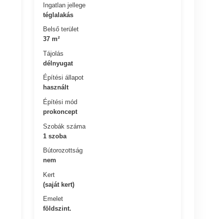
Ingatlan jellege
téglalakás
Belső terület
37 m²
Tájolás
délnyugat
Építési állapot
használt
Építési mód
prokoncept
Szobák száma
1 szoba
Bútorozottság
nem
Kert
(saját kert)
Emelet
földszint.