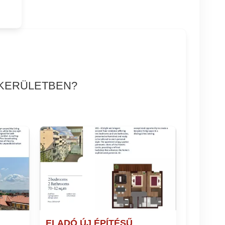
 KERÜLETBEN?
ELADÓ ÚJ ÉPÍTÉSŰ