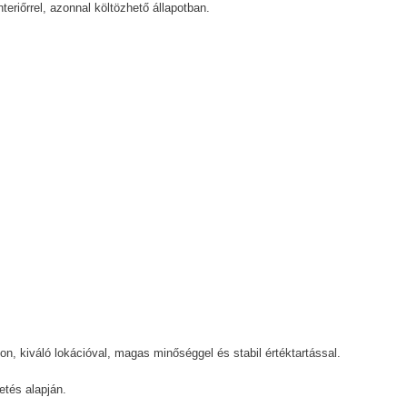
teriőrrel, azonnal költözhető állapotban.
on, kiváló lokációval, magas minőséggel és stabil értéktartással.
etés alapján.