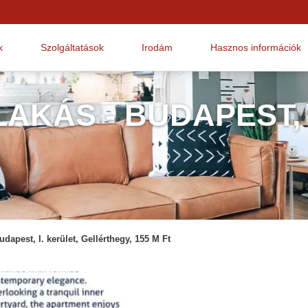
k
Szolgáltatások
Irodám
Hasznos információk
AKÁS - BUDAPEST,
udapest, I. kerület, Gellérthegy, 155 M Ft