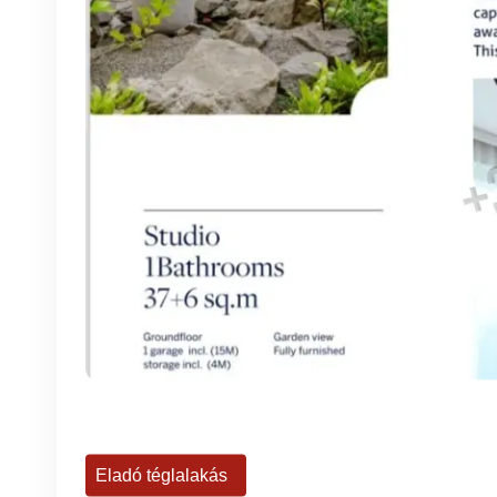
Eladó téglalakás