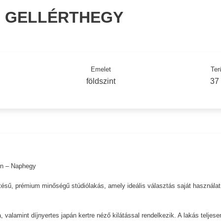
T, GELLÉRTHEGY
Emelet
Ter
földszint
37
ben – Naphegy
tésű, prémium minőségű stúdiólakás, amely ideális választás saját használat
 valamint díjnyertes japán kertre néző kilátással rendelkezik. A lakás teljese