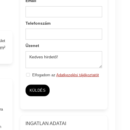
Email
Telefonszám
ület
Üzenet
 m²
Elfogadom az
Adatkezelési tájékoztatót
KÜLDÉS
ra
INGATLAN ADATAI
n