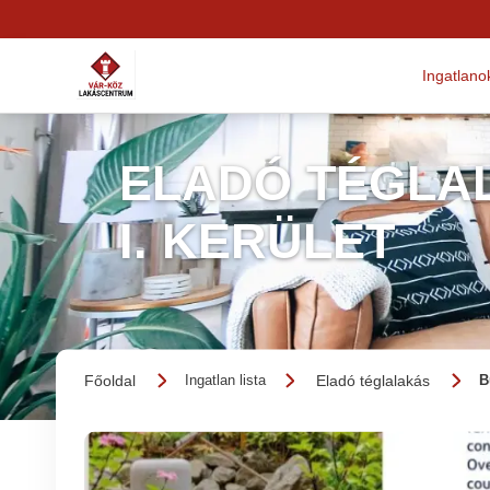
Ingatlano
ELADÓ TÉGLAL
I. KERÜLET
Főoldal
Eladó téglalakás
Ingatlan lista
B