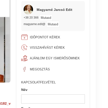
Magyarné Jarcsó Edit
Mutasd
+36 20 366
Mutasd
magyarne.edit@
IDŐPONTOT KÉREK
VISSZAHÍVÁST KÉREK
AJÁNLOM EGY ISMERŐSÖMNEK
MEGOSZTÁS
KAPCSOLATFELVÉTEL
Név
6182_v