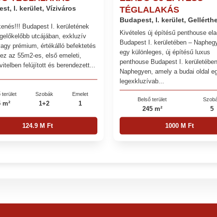
t, I. kerület, Víziváros
TÉGLALAKÁS
Budapest, I. kerület, Gellérth
enés!!! Budapest I. kerületének
Kivételes új építésű penthouse el
egelőkelőbb utcájában, exkluzív
Budapest I. kerületében – Napheg
vagy prémium, értékálló befektetés
egy különleges, új építésű luxus
t ez az 55m2-es, első emeleti,
penthouse Budapest I. kerületében
vitelben felújított és berendezett...
Naphegyen, amely a budai oldal e
legexkluzívab...
 terület
Szobák
Emelet
Belső terület
Szob
5 m²
1+2
1
245 m²
5
124.9 M Ft
1000 M Ft