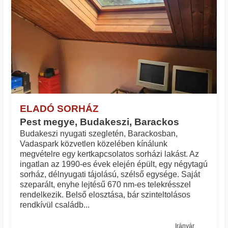
ELADÓ SORHÁZ
Pest megye, Budakeszi, Barackos
Budakeszi nyugati szegletén, Barackosban,
Vadaspark közvetlen közelében kínálunk
megvételre egy kertkapcsolatos sorházi lakást. Az
ingatlan az 1990-es évek elején épült, egy négytagú
sorház, délnyugati tájolású, szélső egysége. Saját
szeparált, enyhe lejtésű 670 nm-es telekrésszel
rendelkezik. Belső elosztása, bár szinteltolásos
rendkívül családb...
Irányár