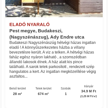
ELADÓ NYARALÓ
Pest megye, Budakeszi,
(Nagyszénászug), Ady Endre utca
Budakeszi Nagyszénászúg hétvégi házas ingatlan
eladó ! A könnyűszerkezetes házba a villany
bevezetésre került. A viz a telken. A hétvégi házas
faház egész nyáron lakható , a szomszédban
állandó lakosok élnek. A ház alatt kis pince
található. A sarok telek parkosított , rendezett szép
hangulatos a kert. Az ingatlan megközelítése végig
aszfaltos...
Irányár
Belső terület
Telek terület
Szobák
34.9 M Ft
28 m²
674 m²
1
(1.25 M Ft/㎡)