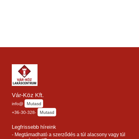
Vár-Köz Kft.
info@
Mutasd
+36-30-328-
Mutasd
Legfrissebb híreink
- Megtámadható a szerződés a túl alacsony vagy túl