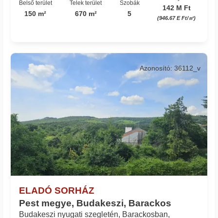
Belső terület
Telek terület
Szobák
142 M Ft
150 m²
670 m²
5
(946.67 E Ft/㎡)
Azonosító: 36112_v
ELADÓ SORHÁZ
Pest megye, Budakeszi, Barackos
Budakeszi nyugati szegletén, Barackosban,