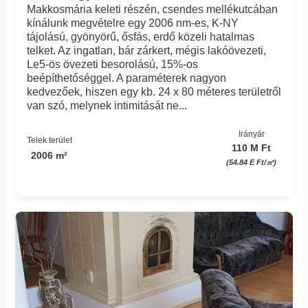
Makkosmária keleti részén, csendes mellékutcában
kínálunk megvételre egy 2006 nm-es, K-NY
tájolású, gyönyörű, ősfás, erdő közeli hatalmas
telket. Az ingatlan, bár zárkert, mégis lakóövezeti,
Le5-ös övezeti besorolású, 15%-os
beépíthetőséggel. A paraméterek nagyon
kedvezőek, hiszen egy kb. 24 x 80 méteres területről
van szó, melynek intimitását ne...
Irányár
Telek terület
110 M Ft
2006 m²
(54.84 E Ft/㎡)
Azonosító: 35589_v