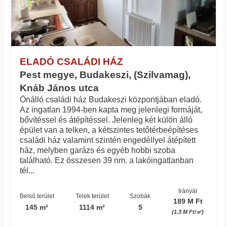
ELADÓ CSALÁDI HÁZ
Pest megye, Budakeszi, (Szilvamag),
Knáb János utca
Önálló családi ház Budakeszi központjában eladó.
Az ingatlan 1994-ben kapta meg jelenlegi formáját,
bővítéssel és átépítéssel. Jelenleg két külön álló
épület van a telken, a kétszintes tetőtérbeépítéses
családi ház valamint szintén engedéllyel átépített
ház, melyben garázs és egyéb hobbi szoba
található. Ez összesen 39 nm. a lakóingatlanban
tél...
Irányár
Belső terület
Telek terület
Szobák
189 M Ft
145 m²
1114 m²
5
(1.3 M Ft/㎡)