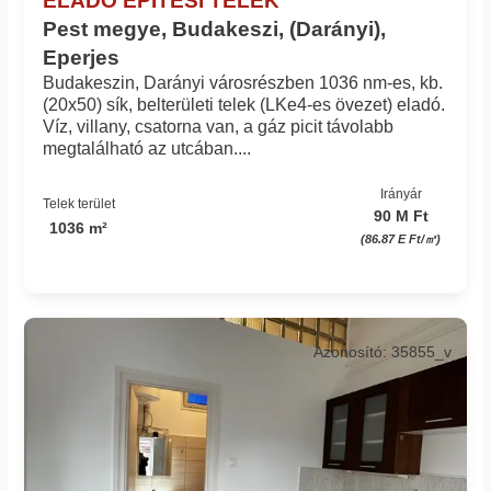
Pest megye, Budakeszi, (Darányi),
Eperjes
Budakeszin, Darányi városrészben 1036 nm-es, kb.
(20x50) sík, belterületi telek (LKe4-es övezet) eladó.
Víz, villany, csatorna van, a gáz picit távolabb
megtalálható az utcában....
Irányár
Telek terület
90 M Ft
1036 m²
(86.87 E Ft/㎡)
Azonosító: 35855_v