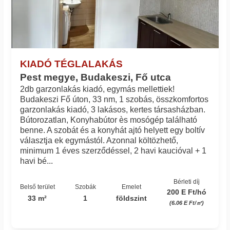
KIADÓ TÉGLALAKÁS
Pest megye, Budakeszi, Fő utca
2db garzonlakás kiadó, egymás mellettiek!
Budakeszi Fő úton, 33 nm, 1 szobás, összkomfortos
garzonlakás kiadó, 3 lakásos, kertes társasházban.
Bútorozatlan, Konyhabútor ès mosógép található
benne. A szobát és a konyhát ajtó helyett egy boltív
választja ek egymástól. Azonnal költözhető,
minimum 1 éves szerződéssel, 2 havi kaucióval + 1
havi bé...
Bérleti díj
Belső terület
Szobák
Emelet
200 E Ft/hó
33 m²
1
földszint
(6.06 E Ft/㎡)