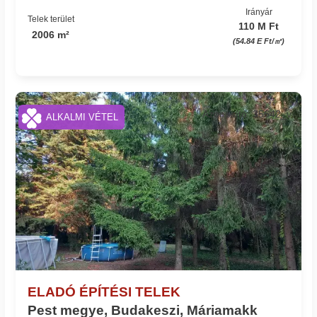
Irányár
Telek terület
110 M Ft
2006 m²
(54.84 E Ft/㎡)
Azonosító: 35642_v
ALKALMI VÉTEL
ELADÓ ÉPÍTÉSI TELEK
Pest megye, Budakeszi, Máriamakk