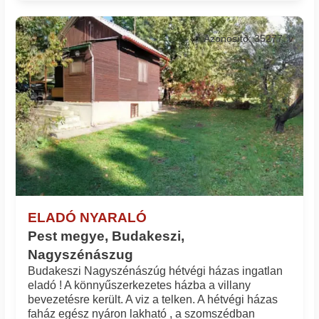
Azonosító: 35277_v
ELADÓ NYARALÓ
Pest megye, Budakeszi,
Nagyszénászug
Budakeszi Nagyszénászúg hétvégi házas ingatlan
eladó ! A könnyűszerkezetes házba a villany
bevezetésre került. A viz a telken. A hétvégi házas
faház egész nyáron lakható , a szomszédban