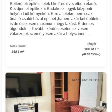
Belterületi építési telek Lke2-es övezetben eladó.
Kezdjen el építkezni Budakeszi egyik központi
helyén Lidl környékén. Erre a telekre nem csak
önálló csaldi házat építhet ,hanem akár két épületet
is de összesen maximum négy lakást. Érdemes
átgondolni . További kérdés esetén szívesen
válaszolok személyesen akár a helyszínen. ...
Irányár
Telek terület
100 M Ft
1481 m²
(67.52 E Ft/㎡)
Azonosító: 36281_v