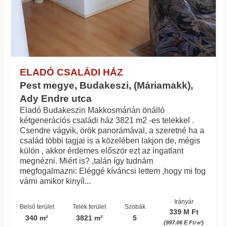
ELADÓ CSALÁDI HÁZ
Pest megye, Budakeszi, (Máriamakk),
Ady Endre utca
Eladó Budakeszin Makkosmárián önálló
kétgenerációs családi ház 3821 m2 -es telekkel .
Csendre vágyik, örök panorámával, a szeretné ha a
család többi tagjai is a közelében lakjon de, mégis
külön , akkor érdemes először ezt az ingatlant
megnézni. Miért is? ,talán így tudnám
megfogalmazni: Eléggé kíváncsi lettem ,hogy mi fog
várni amikor kinyíl...
Irányár
Belső terület
Telek terület
Szobák
339 M Ft
340 m²
3821 m²
5
(997.06 E Ft/㎡)