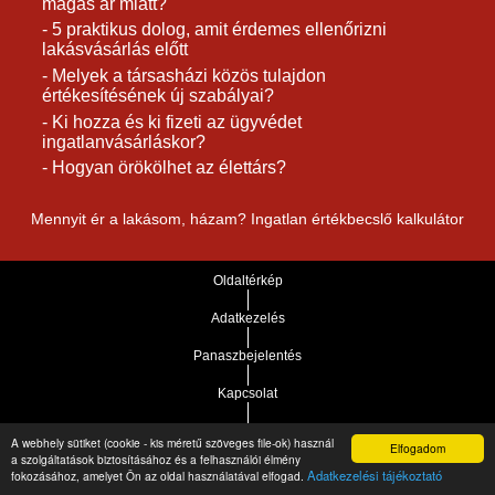
magas ár miatt?
- 5 praktikus dolog, amit érdemes ellenőrizni
lakásvásárlás előtt
- Melyek a társasházi közös tulajdon
értékesítésének új szabályai?
- Ki hozza és ki fizeti az ügyvédet
ingatlanvásárláskor?
- Hogyan örökölhet az élettárs?
Mennyit ér a lakásom, házam? Ingatlan értékbecslő kalkulátor
Oldaltérkép
Adatkezelés
Panaszbejelentés
Kapcsolat
Impresszum
A webhely sütiket (cookie - kis méretű szöveges file-ok) használ
Elfogadom
a szolgáltatások biztosításához és a felhasználói élmény
Link és bannercsere
Adatkezelési tájékoztató
fokozásához, amelyet Ön az oldal használatával elfogad.