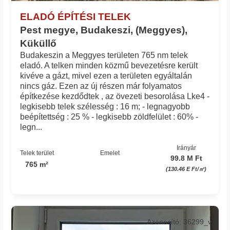
ELADÓ ÉPÍTÉSI TELEK
Pest megye, Budakeszi, (Meggyes),
Küküllő
Budakeszin a Meggyes területen 765 nm telek
eladó. A telken minden közmű bevezetésre került
kivéve a gázt, mivel ezen a területen egyáltalán
nincs gáz. Ezen az új részen már folyamatos
építkezése kezdődtek , az övezeti besorolása Lke4 -
legkisebb telek szélesség : 16 m; - legnagyobb
beépítettség : 25 % - legkisebb zöldfelület : 60% -
legn...
Irányár
Telek terület
Emelet
99.8 M Ft
765 m²
(130.46 E Ft/㎡)
Azonosító: 36299_v