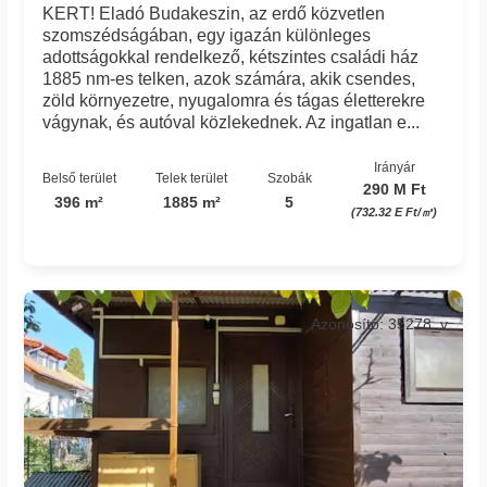
KERT! Eladó Budakeszin, az erdő közvetlen
szomszédságában, egy igazán különleges
adottságokkal rendelkező, kétszintes családi ház
1885 nm-es telken, azok számára, akik csendes,
zöld környezetre, nyugalomra és tágas életterekre
vágynak, és autóval közlekednek. Az ingatlan e...
Irányár
Belső terület
Telek terület
Szobák
290 M Ft
396 m²
1885 m²
5
(732.32 E Ft/㎡)
Azonosító: 35278_v