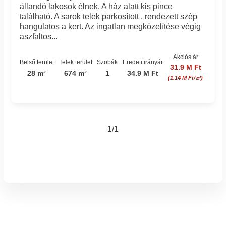
állandó lakosok élnek. A ház alatt kis pince
található. A sarok telek parkosított , rendezett szép
hangulatos a kert. Az ingatlan megközelítése végig
aszfaltos...
Akciós ár
Belső terület
Telek terület
Szobák
Eredeti irányár
31.9 M Ft
28 m²
674 m²
1
34.9 M Ft
(1.14 M Ft/㎡)
1/1