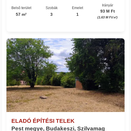
Irányár
Belső terület
Szobák
Emelet
93 M Ft
57 m²
3
1
(1.63 M Ft/㎡)
Azonosító: 36298_v
ELADÓ ÉPÍTÉSI TELEK
Pest megye, Budakeszi, Szilvamag