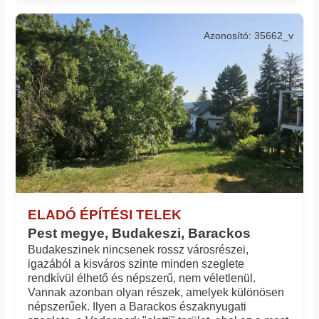
Azonosító: 35662_v
ELADÓ ÉPÍTÉSI TELEK
Pest megye, Budakeszi, Barackos
Budakeszinek nincsenek rossz városrészei,
igazából a kisváros szinte minden szeglete
rendkívül élhető és népszerű, nem véletlenül.
Vannak azonban olyan részek, amelyek különösen
népszerűek. Ilyen a Barackos északnyugati