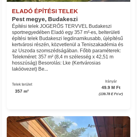
ELADÓ ÉPÍTÉSI TELEK
Pest megye, Budakeszi
Építési telek JOGERŐS TERVVEL Budakeszi
sportnegyedében Eladó egy 357 m²-es, belterületi
építési telek Budakeszi legdinamikusabb, újépítésű
kertvárosi részén, közvetlenül a Teniszakadémia és
az Uszoda szomszédságában. Főbb paraméterek:
Telekméret: 357 m² (8,4 m szélesség x 42,51 m
hosszúság) Besorolás: Lke (Kertvárosias
lakóövezet) Be...
Irányár
Telek terület
49.9 M Ft
357 m²
(139.78 E Ft/㎡)
Azonosító: 36118_v