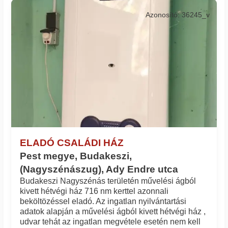
Azonosító: 36245_v
ELADÓ CSALÁDI HÁZ
Pest megye, Budakeszi,
(Nagyszénászug), Ady Endre utca
Budakeszi Nagyszénás területén művelési ágból
kivett hétvégi ház 716 nm kerttel azonnali
beköltözéssel eladó. Az ingatlan nyilvántartási
adatok alapján a művelési ágból kivett hétvégi ház ,
udvar tehát az ingatlan megvétele esetén nem kell