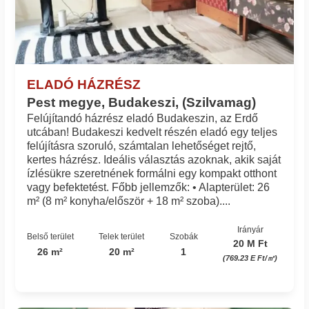
ELADÓ HÁZRÉSZ
Pest megye, Budakeszi, (Szilvamag)
Felújítandó házrész eladó Budakeszin, az Erdő
utcában! Budakeszi kedvelt részén eladó egy teljes
felújításra szoruló, számtalan lehetőséget rejtő,
kertes házrész. Ideális választás azoknak, akik saját
ízlésükre szeretnének formálni egy kompakt otthont
vagy befektetést. Főbb jellemzők: • Alapterület: 26
m² (8 m² konyha/először + 18 m² szoba)....
Irányár
Belső terület
Telek terület
Szobák
20 M Ft
26 m²
20 m²
1
(769.23 E Ft/㎡)