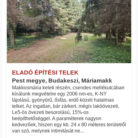
ELADÓ ÉPÍTÉSI TELEK
Pest megye, Budakeszi, Máriamakk
Makkosmária keleti részén, csendes mellékutcában
kínálunk megvételre egy 2006 nm-es, K-NY
tájolású, gyönyörű, ősfás, erdő közeli hatalmas
telket. Az ingatlan, bár zárkert, mégis lakóövezeti,
Le5-ös övezeti besorolású, 15%-os
beépíthetőséggel. A paraméterek nagyon
kedvezőek, hiszen egy kb. 24 x 80 méteres területről
van szó, melynek intimitását ne...