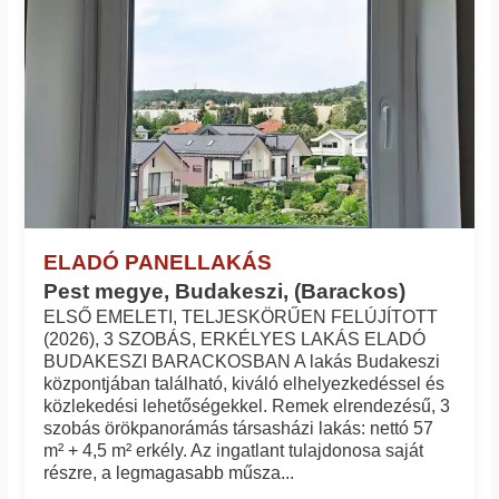
ELADÓ PANELLAKÁS
Pest megye, Budakeszi, (Barackos)
ELSŐ EMELETI, TELJESKÖRŰEN FELÚJÍTOTT
(2026), 3 SZOBÁS, ERKÉLYES LAKÁS ELADÓ
BUDAKESZI BARACKOSBAN A lakás Budakeszi
központjában található, kiváló elhelyezkedéssel és
közlekedési lehetőségekkel. Remek elrendezésű, 3
szobás örökpanorámás társasházi lakás: nettó 57
m² + 4,5 m² erkély. Az ingatlant tulajdonosa saját
részre, a legmagasabb műsza...