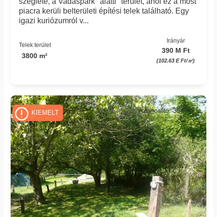
szeglete, a Vadaspark "alatti" terület, ahol ez a most
piacra kerüli belterületi építési telek található. Egy
igazi kuriózumról v...
Irányár
Telek terület
390 M Ft
3800 m²
(102.63 E Ft/㎡)
Azonosító: 35644_v
KIEMELT