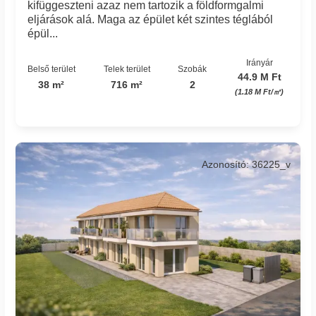
kifüggeszteni azaz nem tartozik a földformgalmi
eljárások alá. Maga az épület két szintes téglából
épül...
Irányár
Belső terület
Telek terület
Szobák
44.9 M Ft
38 m²
716 m²
2
(1.18 M Ft/㎡)
Azonosító: 36225_v