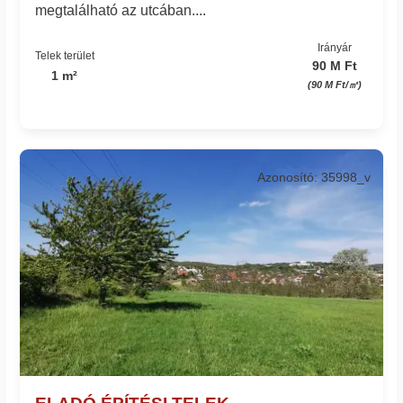
megtalálható az utcában....
Irányár
Telek terület
90 M Ft
1 m²
(90 M Ft/㎡)
Azonosító: 35998_v
ELADÓ ÉPÍTÉSI TELEK