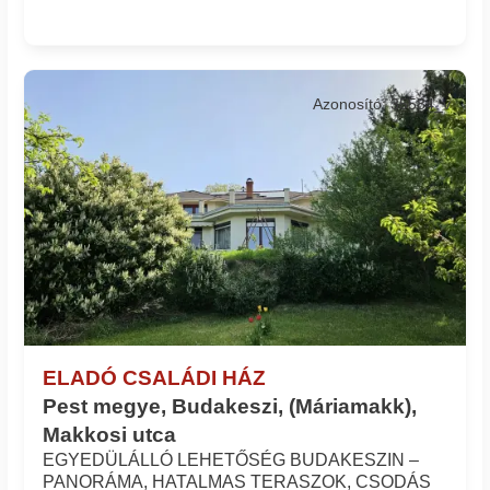
Azonosító: 35584_v
ELADÓ CSALÁDI HÁZ
Pest megye, Budakeszi, (Máriamakk),
Makkosi utca
EGYEDÜLÁLLÓ LEHETŐSÉG BUDAKESZIN –
PANORÁMA, HATALMAS TERASZOK, CSODÁS