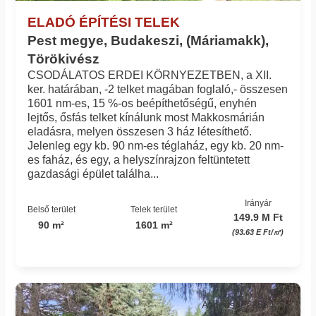
ELADÓ ÉPÍTÉSI TELEK
Pest megye, Budakeszi, (Máriamakk),
Törökivész
CSODÁLATOS ERDEI KÖRNYEZETBEN, a XII.
ker. határában, -2 telket magában foglaló,- összesen
1601 nm-es, 15 %-os beépíthetőségű, enyhén
lejtős, ősfás telket kínálunk most Makkosmárián
eladásra, melyen összesen 3 ház létesíthető.
Jelenleg egy kb. 90 nm-es téglaház, egy kb. 20 nm-
es faház, és egy, a helyszínrajzon feltüntetett
gazdasági épület találha...
Irányár
Belső terület
Telek terület
149.9 M Ft
90 m²
1601 m²
(93.63 E Ft/㎡)
Azonosító: 35643_v