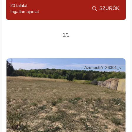
20 találat
SZŰRŐK

Ingatlan ajánlat
1/1
Azonosító: 36301_v