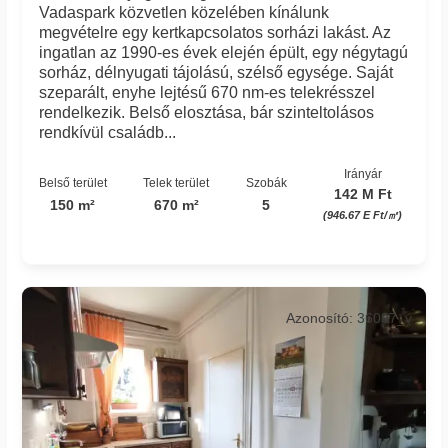
Vadaspark közvetlen közelében kínálunk
megvételre egy kertkapcsolatos sorházi lakást. Az
ingatlan az 1990-es évek elején épült, egy négytagú
sorház, délnyugati tájolású, szélső egysége. Saját
szeparált, enyhe lejtésű 670 nm-es telekrésszel
rendelkezik. Belső elosztása, bár szinteltolásos
rendkívül családb...
Irányár
Belső terület
Telek terület
Szobák
142 M Ft
150 m²
670 m²
5
(946.67 E Ft/㎡)
Azonosító: 36097_v