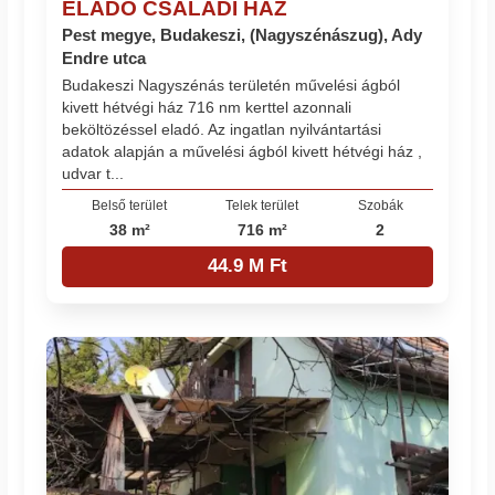
ELADÓ CSALÁDI HÁZ
Pest megye, Budakeszi, (Nagyszénászug), Ady
Endre utca
Budakeszi Nagyszénás területén művelési ágból
kivett hétvégi ház 716 nm kerttel azonnali
beköltözéssel eladó. Az ingatlan nyilvántartási
adatok alapján a művelési ágból kivett hétvégi ház ,
udvar t...
Belső terület
Telek terület
Szobák
38 m²
716 m²
2
44.9 M Ft