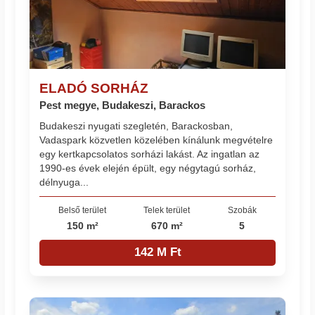
ELADÓ SORHÁZ
Pest megye, Budakeszi, Barackos
Budakeszi nyugati szegletén, Barackosban,
Vadaspark közvetlen közelében kínálunk megvételre
egy kertkapcsolatos sorházi lakást. Az ingatlan az
1990-es évek elején épült, egy négytagú sorház,
délnyuga...
Belső terület
Telek terület
Szobák
150 m²
670 m²
5
142 M Ft