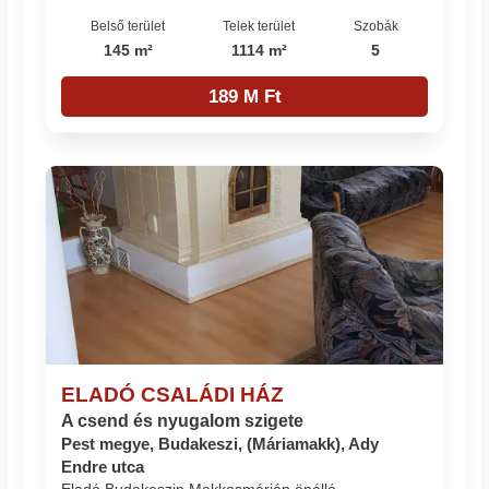
Belső terület
Telek terület
Szobák
145 m²
1114 m²
5
189 M Ft
ELADÓ CSALÁDI HÁZ
A csend és nyugalom szigete
Pest megye, Budakeszi, (Máriamakk), Ady
Endre utca