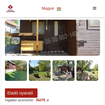
Magyar
Eladó nyaraló
Ingatlan azonosító:
35278_v