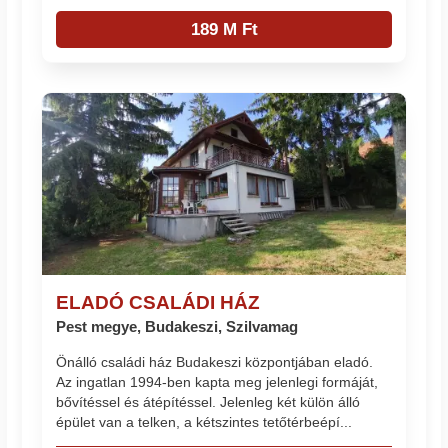
189 M Ft
ELADÓ CSALÁDI HÁZ
Pest megye, Budakeszi, Szilvamag
Önálló családi ház Budakeszi központjában eladó.
Az ingatlan 1994-ben kapta meg jelenlegi formáját,
bővítéssel és átépítéssel. Jelenleg két külön álló
épület van a telken, a kétszintes tetőtérbeépí...