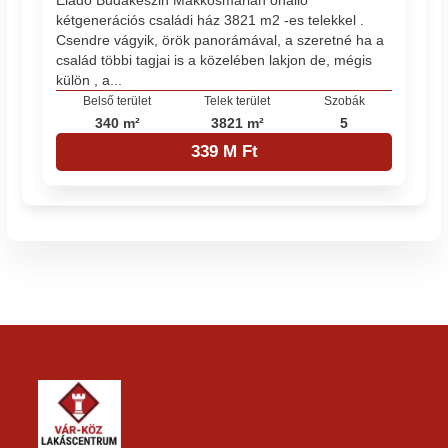
Eladó Budakeszin Makkosmárián önálló
kétgenerációs családi ház 3821 m2 -es telekkel .
Csendre vágyik, örök panorámával, a szeretné ha a
család többi tagjai is a közelében lakjon de, mégis
külön , a...
Belső terület
Telek terület
Szobák
340 m²
3821 m²
5
339 M Ft