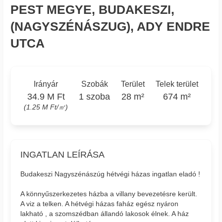
PEST MEGYE, BUDAKESZI,
(NAGYSZÉNÁSZUG), ADY ENDRE
UTCA
Irányár
Szobák
Terület
Telek terület
34.9 M Ft
1 szoba
28 m²
674 m²
(1.25 M Ft/㎡)
INGATLAN LEÍRÁSA
Budakeszi Nagyszénászúg hétvégi házas ingatlan eladó !
A könnyűszerkezetes házba a villany bevezetésre került.
A viz a telken. A hétvégi házas faház egész nyáron
lakható , a szomszédban állandó lakosok élnek. A ház