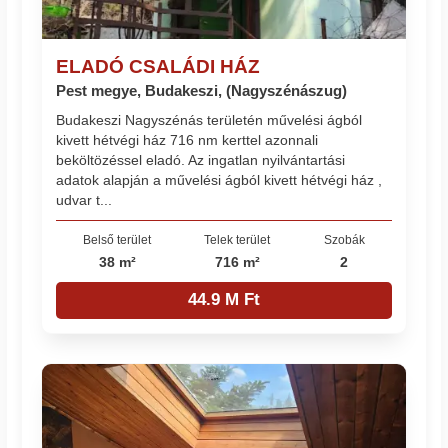
ELADÓ CSALÁDI HÁZ
Pest megye, Budakeszi, (Nagyszénászug)
Budakeszi Nagyszénás területén művelési ágból
kivett hétvégi ház 716 nm kerttel azonnali
beköltözéssel eladó. Az ingatlan nyilvántartási
adatok alapján a művelési ágból kivett hétvégi ház ,
udvar t...
Belső terület
Telek terület
Szobák
38 m²
716 m²
2
44.9 M Ft