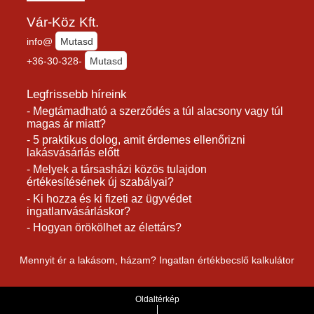
Vár-Köz Kft.
info@
Mutasd
+36-30-328-
Mutasd
Legfrissebb híreink
- Megtámadható a szerződés a túl alacsony vagy túl
magas ár miatt?
- 5 praktikus dolog, amit érdemes ellenőrizni
lakásvásárlás előtt
- Melyek a társasházi közös tulajdon
értékesítésének új szabályai?
- Ki hozza és ki fizeti az ügyvédet
ingatlanvásárláskor?
- Hogyan örökölhet az élettárs?
Mennyit ér a lakásom, házam? Ingatlan értékbecslő kalkulátor
Oldaltérkép