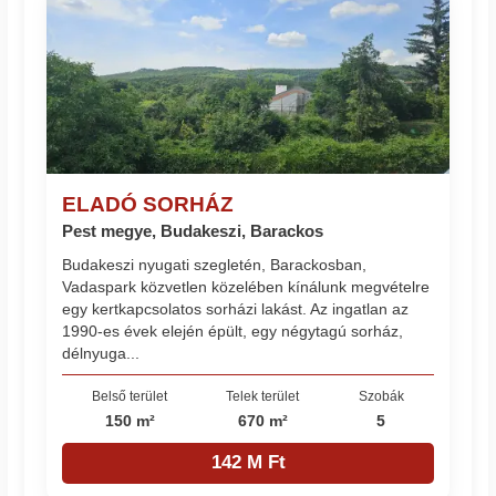
ELADÓ SORHÁZ
Pest megye, Budakeszi, Barackos
Budakeszi nyugati szegletén, Barackosban,
Vadaspark közvetlen közelében kínálunk megvételre
egy kertkapcsolatos sorházi lakást. Az ingatlan az
1990-es évek elején épült, egy négytagú sorház,
délnyuga...
Belső terület
Telek terület
Szobák
150 m²
670 m²
5
142 M Ft