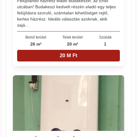
Felújítandó házrész eladó Budakeszin, az Erdő
utcában! Budakeszi kedvelt részén eladó egy teljes
felújításra szoruló, számtalan lehetőséget rejtő,
kertes házrész. Ideális választás azoknak, akik
sajá...
Belső terület
Telek terület
Szobák
26 m²
20 m²
1
20 M Ft