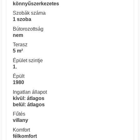
könnyűszerkezetes
Szobák száma
1 szoba
Bútorozottság
nem
Terasz
5 m²
Épület szintje
1.
Épült
1980
Ingatlan állapot
kívül: átlagos
belül: átlagos
Fűtés
villany
Komfort
félkomfort