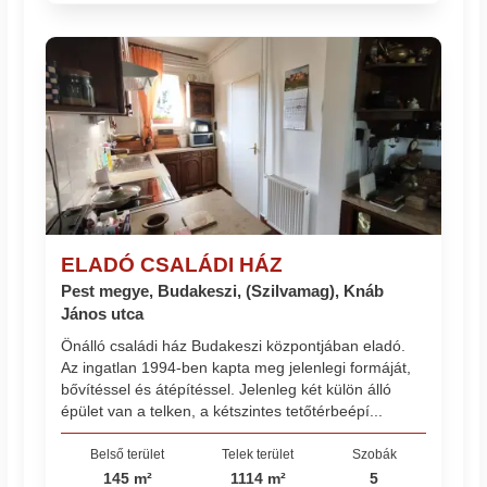
ELADÓ CSALÁDI HÁZ
Pest megye, Budakeszi, (Szilvamag), Knáb
János utca
Önálló családi ház Budakeszi központjában eladó.
Az ingatlan 1994-ben kapta meg jelenlegi formáját,
bővítéssel és átépítéssel. Jelenleg két külön álló
épület van a telken, a kétszintes tetőtérbeépí...
Belső terület
Telek terület
Szobák
145 m²
1114 m²
5