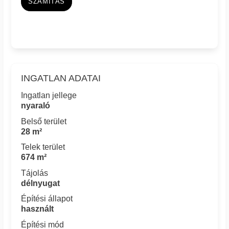
SZÁMÍTÁS
INGATLAN ADATAI
Ingatlan jellege
nyaraló
Belső terület
28 m²
Telek terület
674 m²
Tájolás
délnyugat
Építési állapot
használt
Építési mód