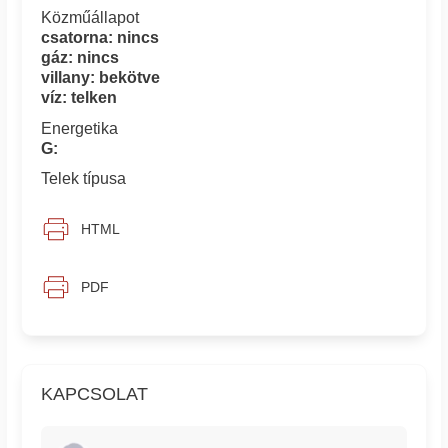
Közműállapot
csatorna: nincs
gáz: nincs
villany: bekötve
víz: telken
Energetika
G:
Telek típusa
HTML
PDF
KAPCSOLAT