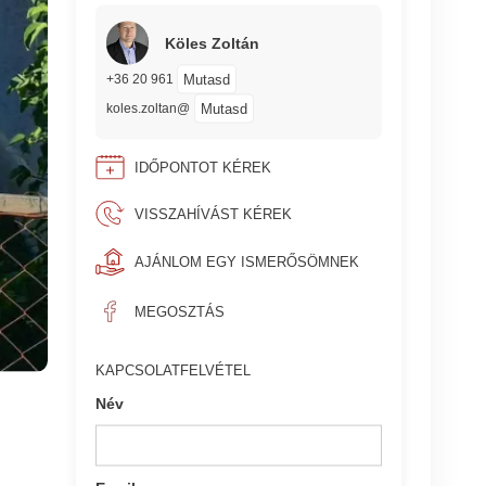
Köles Zoltán
Mutasd
+36 20 961
Mutasd
koles.zoltan@
IDŐPONTOT KÉREK
VISSZAHÍVÁST KÉREK
AJÁNLOM EGY ISMERŐSÖMNEK
MEGOSZTÁS
KAPCSOLATFELVÉTEL
Név