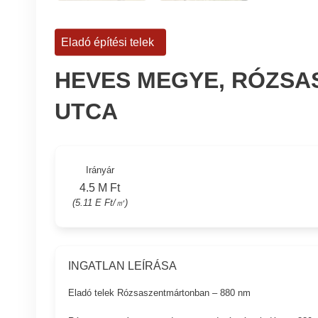
Eladó építési telek
HEVES MEGYE, RÓZSA
UTCA
Irányár
4.5 M Ft
(5.11 E Ft/㎡)
INGATLAN LEÍRÁSA
Eladó telek Rózsaszentmártonban – 880 nm