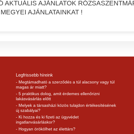
Ó AKTUÁLIS AJÁNLATOK RÓZSASZENTMÁ
MEGYEI AJÁNLATAINKAT !
Legfrissebb híreink
- Megtámadható a szerződés a túl alacsony vagy túl
magas ár miatt?
- 5 praktikus dolog, amit érdemes ellenőrizni
lakásvásárlás előtt
- Melyek a társasházi közös tulajdon értékesítésének
új szabályai?
- Ki hozza és ki fizeti az ügyvédet
ingatlanvásárláskor?
- Hogyan örökölhet az élettárs?