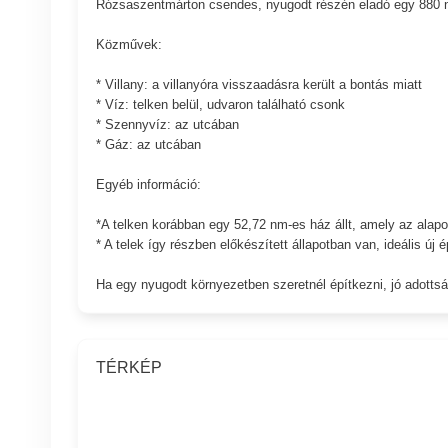
Rózsaszentmárton csendes, nyugodt részén eladó egy 880 nm-
Közművek:
* Villany: a villanyóra visszaadásra került a bontás miatt
* Víz: telken belül, udvaron található csonk
* Szennyvíz: az utcában
* Gáz: az utcában
Egyéb információ:
*A telken korábban egy 52,72 nm-es ház állt, amely az alapok
* A telek így részben előkészített állapotban van, ideális új
Ha egy nyugodt környezetben szeretnél építkezni, jó adottsá
TÉRKÉP