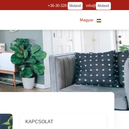
+36-30-328-
info@
Mutasd
Mutasd
Magyar
KAPCSOLAT