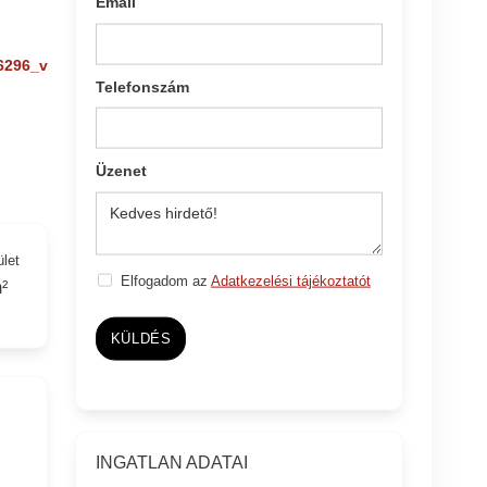
Email
6296_v
Telefonszám
Üzenet
ület
Elfogadom az
Adatkezelési tájékoztatót
²
KÜLDÉS
INGATLAN ADATAI