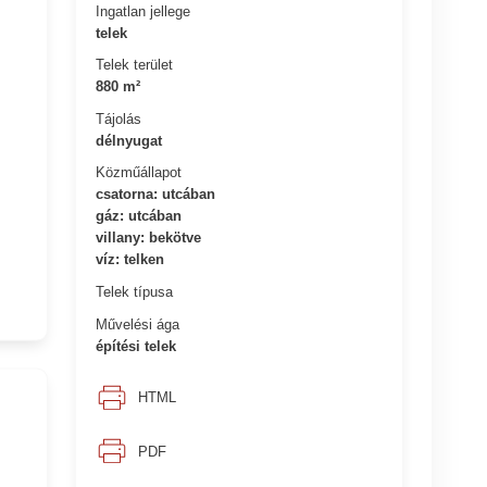
Ingatlan jellege
telek
Telek terület
880 m²
Tájolás
délnyugat
Közműállapot
csatorna: utcában
gáz: utcában
villany: bekötve
víz: telken
Telek típusa
Művelési ága
építési telek
HTML
PDF