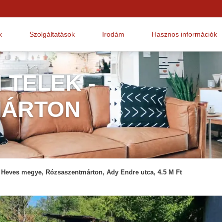
k
Szolgáltatások
Irodám
Hasznos információk
 TELEK -
MÁRTON
Heves megye, Rózsaszentmárton, Ady Endre utca, 4.5 M Ft