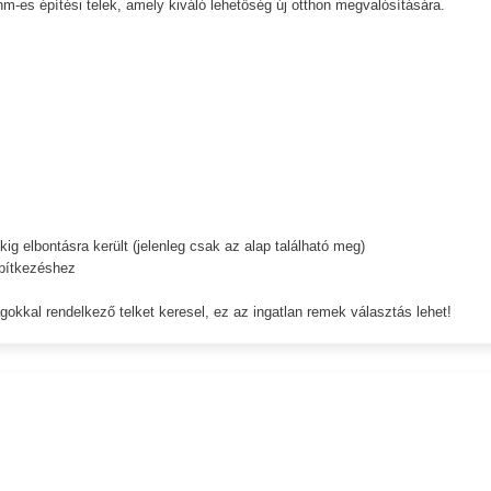
es építési telek, amely kiváló lehetőség új otthon megvalósítására.
ig elbontásra került (jelenleg csak az alap található meg)
 építkezéshez
gokkal rendelkező telket keresel, ez az ingatlan remek választás lehet!