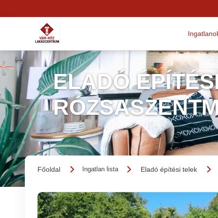
Ingatlano
ELADÓ ÉPÍTÉSI
RÓZSASZENT
Főoldal
Eladó építési telek
Ingatlan lista