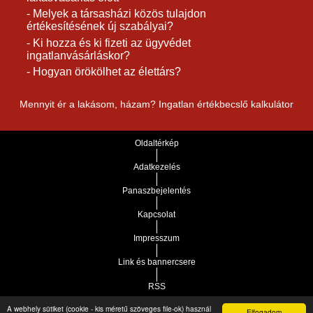
- Melyek a társasházi közös tulajdon
értékesítésének új szabályai?
- Ki hozza és ki fizeti az ügyvédet
ingatlanvásárláskor?
- Hogyan örökölhet az élettárs?
Mennyit ér a lakásom, házam? Ingatlan értékbecslő kalkulátor
Oldaltérkép
Adatkezelés
Panaszbejelentés
Kapcsolat
Impresszum
Link és bannercsere
RSS
A webhely sütiket (cookie - kis méretű szöveges file-ok) használ
Elfogadom