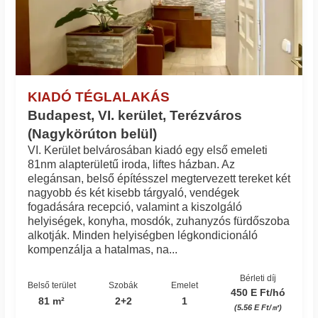
KIADÓ TÉGLALAKÁS
Budapest, VI. kerület, Terézváros
(Nagykörúton belül)
VI. Kerület belvárosában kiadó egy első emeleti
81nm alapterületű iroda, liftes házban. Az
elegánsan, belső építésszel megtervezett tereket két
nagyobb és két kisebb tárgyaló, vendégek
fogadására recepció, valamint a kiszolgáló
helyiségek, konyha, mosdók, zuhanyzós fürdőszoba
alkotják. Minden helyiségben légkondicionáló
kompenzálja a hatalmas, na...
Bérleti díj
Belső terület
Szobák
Emelet
450 E Ft/hó
81 m²
2+2
1
(5.56 E Ft/㎡)