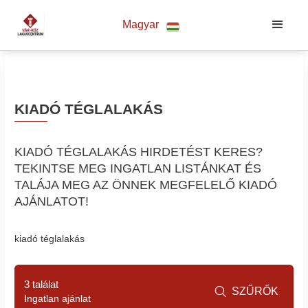
Magyar
KIADÓ TÉGLALAKÁS
KIADÓ TÉGLALAKÁS HIRDETÉST KERES?
TEKINTSE MEG INGATLAN LISTÁNKAT ÉS
TALÁJA MEG AZ ÖNNEK MEGFELELŐ KIADÓ
AJÁNLATOT!
kiadó téglalakás
3 találat
SZŰRŐK

Ingatlan ajánlat