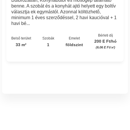
Bútorozatlan, Konyhabútor ès mosógép található
benne. A szobát és a konyhát ajtó helyett egy boltív
választja ek egymástól. Azonnal költözhető,
minimum 1 éves szerződéssel, 2 havi kaucióval + 1
havi bé...
Bérleti díj
Belső terület
Szobák
Emelet
200 E Ft/hó
33 m²
1
földszint
(6.06 E Ft/㎡)