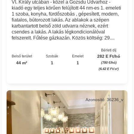
VI. Király utcában - közel a Gozsdu Udvarhoz -
kiadó egy teljes körűen felújított 44 nm-es 1. emeleti
1 szoba, konyha, fürdőszobás , gépesített, modern,
fiatalos, bútorozott lakás. Az ablakok a szépen
karbantartott belső zöld udvarra néznek, ezért
csendes a lakás. A lakás légkondicionálóval
felszerelt. Fűtése gázkazán. Közös költség: 29....
Bérleti díj
282 E Ft/hó
Belső terület
Szobák
Emelet
44 m²
1
1
(780 €/hó)
(6.42 E Ft/㎡)
Azonosító: 36236_v