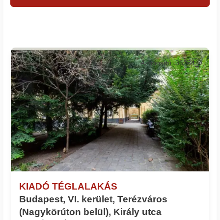
Azonosító: 36284_v
KIADÓ TÉGLALAKÁS
Budapest, VI. kerület, Terézváros
(Nagykörúton belül), Király utca