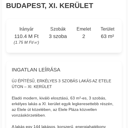
BUDAPEST, XI. KERÜLET
Irányár
Szobák
Emelet
Terület
110.4 M Ft
3 szoba
2
63 m²
(1.75 M Ft/㎡)
INGATLAN LEÍRÁSA
ÚJ ÉPÍTÉSŰ, ERKÉLYES 3 SZOBÁS LAKÁS AZ ETELE
ÚTON – XI. KERÜLET
Eladó modern, kiváló elosztású, 63 m²-es, 3 szobás,
erkélyes lakás a XI. kerület egyik legkeresettebb részén,
az Etele út közelében, az Etele Pláza közvetlen
vonzáskörzetében.
A lakás egy 144 lakásos, korszerű, energiahatékony