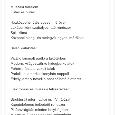
Műszaki tartalom
Fűtés és hűtés:
Házközponti fűtés egyedi mérővel
Lakásonként szabályozható rendszer
Split klíma
Központi hideg- és melegvíz egyedi mérőkkel
Belső kialakítás:
Vízálló laminált padló a lakótérben
Modern, világosszürke hidegburkolatok
Fehérre festett, vakolt falak
Praktikus, amerikai konyhás nappali
Erkély, amely növeli a használható életteret
Elektromos és műszaki felszereltség:
Strukturált informatikai és TV hálózat
Kaputelefonos beléptető rendszer
Plafonvilágítás minden helyiségben
Minimum 4 konnektor helyiségenként