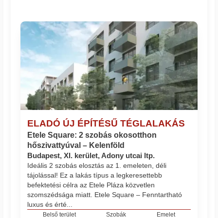
ELADÓ ÚJ ÉPÍTÉSŰ TÉGLALAKÁS
Etele Square: 2 szobás okosotthon
hőszivattyúval – Kelenföld
Budapest, XI. kerület, Adony utcai ltp.
Ideális 2 szobás elosztás az 1. emeleten, déli
tájolással! Ez a lakás típus a legkeresettebb
befektetési célra az Etele Pláza közvetlen
szomszédsága miatt. Etele Square – Fenntartható
luxus és érté...
Belső terület
Szobák
Emelet