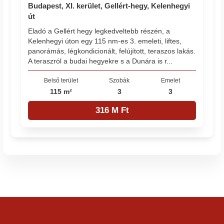
Budapest, XI. kerület, Gellért-hegy, Kelenhegyi
út
Eladó a Gellért hegy legkedveltebb részén, a
Kelenhegyi úton egy 115 nm-es 3. emeleti, liftes,
panorámás, légkondicionált, felújított, teraszos lakás.
A teraszról a budai hegyekre s a Dunára is r...
Belső terület
Szobák
Emelet
115 m²
3
3
316 M Ft