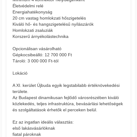
Életvédelmi relé
Energiahatékonyság
20 cm vastag homlokzati hőszigetelés
Kiváló hő- és hangszigetelésű nyílászárók
Homlokzati zsaluziák
Korszerű árnyékolástechnika
Opcionálisan vásárolható
Gépkocsibeálló: 12 700 000 Ft
Tároló: 3 000 000 Ft-tól
Lokáció
A XI. kerület Újbuda egyik legstabilabb értéknövekedési
területe.
Az Budapest dinamikusan fejlődő városrészében kiváló
közlekedés, teljes infrastruktúra, bevásárlási lehetőségek
és szolgáltatások érhetők el perceken belül.
Ez az ingatlan ideális választás:
első lakásvásárlóknak
fiatal pároknak