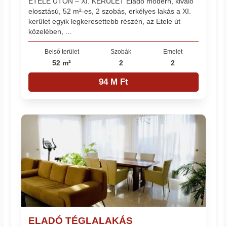
ETELE ÚTON – XI. KERÜLET Eladó modern, kiváló
elosztású, 52 m²-es, 2 szobás, erkélyes lakás a XI.
kerület egyik legkeresettebb részén, az Etele út
közelében, ...
Belső terület
Szobák
Emelet
52 m²
2
2
94 M Ft
ELADÓ TÉGLALAKÁS