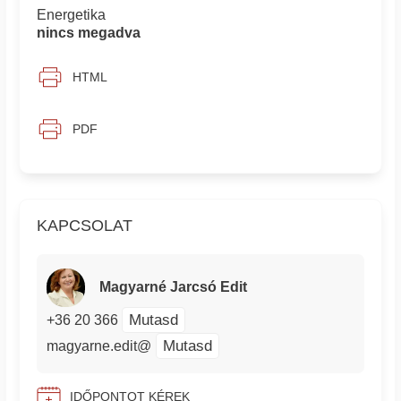
Energetika
nincs megadva
HTML
PDF
KAPCSOLAT
Magyarné Jarcsó Edit
Mutasd
+36 20 366
Mutasd
magyarne.edit@
IDŐPONTOT KÉREK