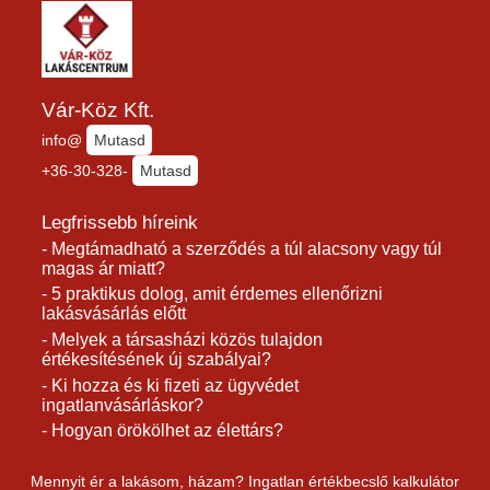
Vár-Köz Kft.
info@
Mutasd
+36-30-328-
Mutasd
Legfrissebb híreink
- Megtámadható a szerződés a túl alacsony vagy túl
magas ár miatt?
- 5 praktikus dolog, amit érdemes ellenőrizni
lakásvásárlás előtt
- Melyek a társasházi közös tulajdon
értékesítésének új szabályai?
- Ki hozza és ki fizeti az ügyvédet
ingatlanvásárláskor?
- Hogyan örökölhet az élettárs?
Mennyit ér a lakásom, házam? Ingatlan értékbecslő kalkulátor