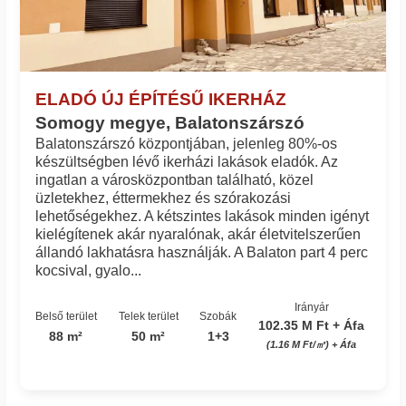
ELADÓ ÚJ ÉPÍTÉSŰ IKERHÁZ
Somogy megye, Balatonszárszó
Balatonszárszó központjában, jelenleg 80%-os
készültségben lévő ikerházi lakások eladók. Az
ingatlan a városközpontban található, közel
üzletekhez, éttermekhez és szórakozási
lehetőségekhez. A kétszintes lakások minden igényt
kielégítenek akár nyaralónak, akár életvitelszerűen
állandó lakhatásra használják. A Balaton part 4 perc
kocsival, gyalo...
Irányár
Belső terület
Telek terület
Szobák
102.35 M Ft + Áfa
88 m²
50 m²
1+3
(1.16 M Ft/㎡) + Áfa