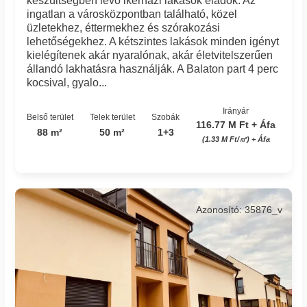
készültségben lévő ikerházi lakások eladók. Az
ingatlan a városközpontban található, közel
üzletekhez, éttermekhez és szórakozási
lehetőségekhez. A kétszintes lakások minden igényt
kielégítenek akár nyaralónak, akár életvitelszerűen
állandó lakhatásra használják. A Balaton part 4 perc
kocsival, gyalo...
Irányár
Belső terület
Telek terület
Szobák
116.77 M Ft + Áfa
88 m²
50 m²
1+3
(1.33 M Ft/㎡) + Áfa
Azonosító: 35876_v