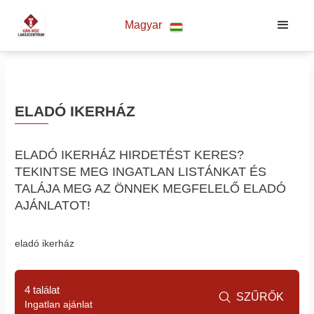
Magyar
ELADÓ IKERHÁZ
ELADÓ IKERHÁZ HIRDETÉST KERES?
TEKINTSE MEG INGATLAN LISTÁNKAT ÉS
TALÁJA MEG AZ ÖNNEK MEGFELELŐ ELADÓ
AJÁNLATOT!
eladó ikerház
4 találat
SZŰRŐK

Ingatlan ajánlat