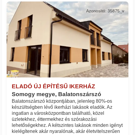
Azonosító: 35875_v
ELADÓ ÚJ ÉPÍTÉSŰ IKERHÁZ
Somogy megye, Balatonszárszó
Balatonszárszó központjában, jelenleg 80%-os
készültségben lévő ikerházi lakások eladók. Az
ingatlan a városközpontban található, közel
üzletekhez, éttermekhez és szórakozási
lehetőségekhez. A kétszintes lakások minden igényt
kielégítenek akár nyaralónak, akár életvitelszerűen