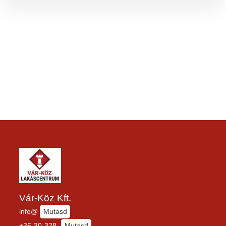
Vár-Köz Kft.
info@
Mutasd
+36-30-328-
Mutasd