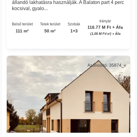
állandó lakhatásra használják. A Balaton part 4 perc
kocsival, gyalo...
Irányár
Belső terület
Telek terület
Szobák
116.77 M Ft + Áfa
111 m²
50 m²
1+3
(1.05 M Ft/㎡) + Áfa
Azonosító: 35874_v