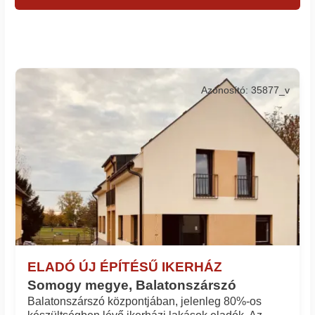
Azonosító: 35877_v
ELADÓ ÚJ ÉPÍTÉSŰ IKERHÁZ
Somogy megye, Balatonszárszó
Balatonszárszó központjában, jelenleg 80%-os