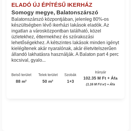
ELADÓ ÚJ ÉPÍTÉSŰ IKERHÁZ
Somogy megye, Balatonszárszó
Balatonszárszó központjában, jelenleg 80%-os
készültségben lévő ikerházi lakások eladók. Az
ingatlan a városközpontban található, közel
üzletekhez, éttermekhez és szórakozási
lehetőségekhez. A kétszintes lakások minden igényt
kielégítenek akár nyaralónak, akár életvitelszerűen
állandó lakhatásra használják. A Balaton part 4 perc
kocsival, gyalo...
Irányár
Belső terület
Telek terület
Szobák
102.35 M Ft + Áfa
88 m²
50 m²
1+3
(1.16 M Ft/㎡) + Áfa