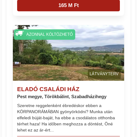
165 M Ft
AZONNAL KÖLTÖZHETŐ
LÁTVÁNYTERV
ELADÓ CSALÁDI HÁZ
Pest megye, Törökbálint, Szabadházihegy
Szeretne reggelenként ébredéskor ebben a
KÖRPANORÁMÁBAN gyönyörködni? Munka után
elfeledi búját-baját, ha ebbe a csodálatos otthonba
térhet haza! Ha időben meghozza a döntést, Öné
lehet ez az ár-ért...