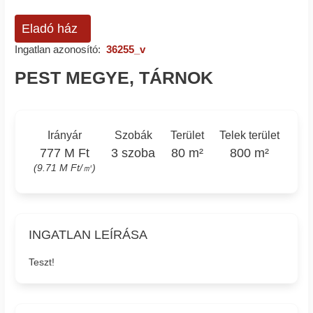
Eladó ház
Ingatlan azonosító:
36255_v
PEST MEGYE, TÁRNOK
Irányár
Szobák
Terület
Telek terület
777 M Ft
3 szoba
80 m²
800 m²
(9.71 M Ft/㎡)
INGATLAN LEÍRÁSA
Teszt!