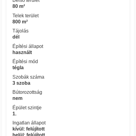
Belső terület
80 m²
Telek terület
800 m²
Tájolás
dél
Építési állapot
használt
Építési mód
tégla
Szobák száma
3 szoba
Bútorozottság
nem
Épület szintje
1.
Ingatlan állapot
kívül: felújított
belül: felújított