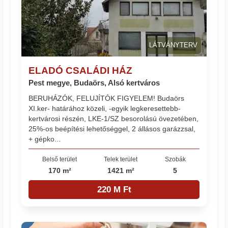
LÁTVÁNYTERV
ELADÓ CSALÁDI HÁZ
Pest megye, Budaörs, Alsó kertváros
BERUHÁZÓK, FELUJÍTÓK FIGYELEM! Budaörs
XI.ker- határához közeli, -egyik legkeresettebb-
kertvárosi részén, LKE-1/SZ besorolású övezetében,
25%-os beépítési lehetőséggel, 2 állásos garázzsal,
+ gépko...
Belső terület
Telek terület
Szobák
170 m²
1421 m²
5
220 M Ft