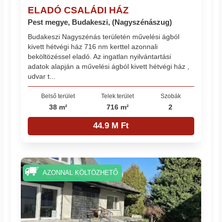
ELADÓ CSALÁDI HÁZ
Pest megye, Budakeszi, (Nagyszénászug)
Budakeszi Nagyszénás területén művelési ágból
kivett hétvégi ház 716 nm kerttel azonnali
beköltözéssel eladó. Az ingatlan nyilvántartási
adatok alapján a művelési ágból kivett hétvégi ház ,
udvar t...
Belső terület
Telek terület
Szobák
38 m²
716 m²
2
44.9 M Ft
AZONNAL KÖLTÖZHETŐ