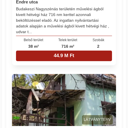
Endre utca
Budakeszi Nagyszénás területén művelési ágból
kivett hétvégi ház 716 nm kerttel azonnali
beköltözéssel eladó. Az ingatlan nyilvántartási
adatok alapján a művelési ágból kivett hétvégi ház ,
udvar t...
Belső terület
Telek terület
Szobák
38 m²
716 m²
2
44.9 M Ft
LÁTVÁNYTERV