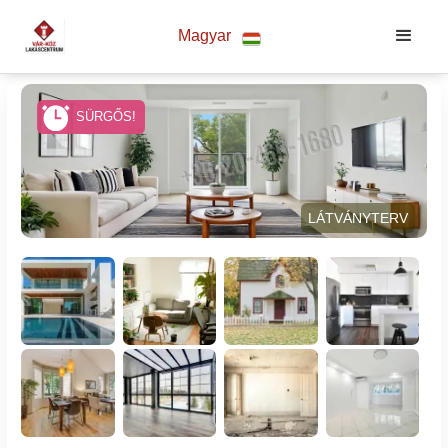
Magyar
SÜRGŐS!
LÁTVÁNYTERV