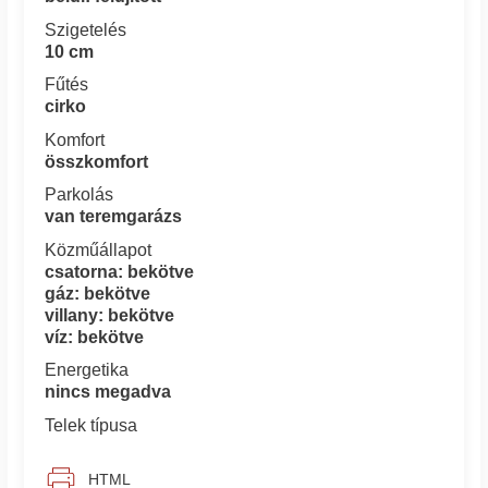
Szigetelés
10 cm
Fűtés
cirko
Komfort
összkomfort
Parkolás
van teremgarázs
Közműállapot
csatorna: bekötve
gáz: bekötve
villany: bekötve
víz: bekötve
Energetika
nincs megadva
Telek típusa
HTML