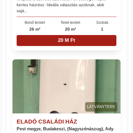
kertes házrész. Ideális választás azoknak, akik
sajá...
Belső terület
Telek terület
Szobák
26 m²
20 m²
1
20 M Ft
LÁTVÁNYTERV
ELADÓ CSALÁDI HÁZ
Pest megye, Budakeszi, (Nagyszénászug), Ady