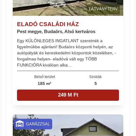
LÁTVÁNYTERV
ELADÓ CSALÁDI HÁZ
Pest megye, Budaörs, Alsó kertváros
Egy KÜLÖNLEGES INGATLANT szeretnék a
figyelmükbe ajánlani! Budaörs központi helyén, az
autópályák és kereskedelmi központok közelében, -
forgalmas helyen- eladóvá vált egy TÖBB
FUNKCIÓRA kiválóan alka...
Belső terület
Szobák
185 m²
5
249 M Ft
GARÁZZSAL