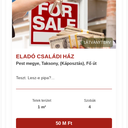
LÁTVÁNYTERV
ELADÓ CSALÁDI HÁZ
Pest megye, Taksony, (Káposztás), Fő út
Teszt. Lesz-e pipa?...
Telek terület
Szobák
1 m²
4
50 M Ft