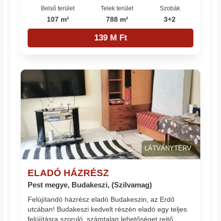
Belső terület
Telek terület
Szobák
107 m²
788 m²
3+2
139 M Ft
LÁTVÁNYTERV
ELADÓ HÁZRÉSZ
Pest megye, Budakeszi, (Szilvamag)
Felújítandó házrész eladó Budakeszin, az Erdő
utcában! Budakeszi kedvelt részén eladó egy teljes
felújításra szoruló, számtalan lehetőséget rejtő,