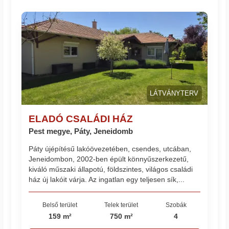
LÁTVÁNYTERV
ELADÓ CSALÁDI HÁZ
Pest megye, Páty, Jeneidomb
Páty újépítésű lakóövezetében, csendes, utcában,
Jeneidombon, 2002-ben épült könnyűszerkezetű,
kiváló műszaki állapotú, földszintes, világos családi
ház új lakóit várja. Az ingatlan egy teljesen sík,...
Belső terület
Telek terület
Szobák
159 m²
750 m²
4