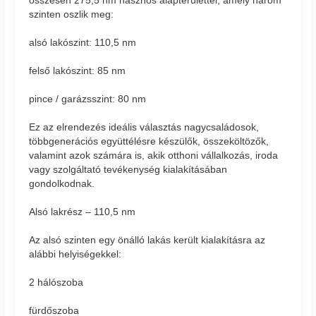
összesen 275,5 nm hasznos alapterülettel, amely három
szinten oszlik meg:
alsó lakószint: 110,5 nm
felső lakószint: 85 nm
pince / garázsszint: 80 nm
Ez az elrendezés ideális választás nagycsaládosok,
többgenerációs együttélésre készülők, összeköltözők,
valamint azok számára is, akik otthoni vállalkozás, iroda
vagy szolgáltató tevékenység kialakításában
gondolkodnak.
Alsó lakrész – 110,5 nm
Az alsó szinten egy önálló lakás került kialakításra az
alábbi helyiségekkel:
2 hálószoba
fürdőszoba