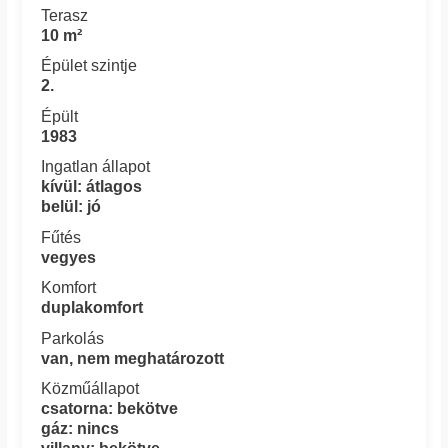
Terasz
10 m²
Épület szintje
2.
Épült
1983
Ingatlan állapot
kívül: átlagos
belül: jó
Fűtés
vegyes
Komfort
duplakomfort
Parkolás
van, nem meghatározott
Közműállapot
csatorna: bekötve
gáz: nincs