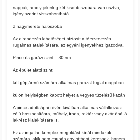
nappali, amely jelenleg két kisebb szobára van osztva,
igény szerint visszabontható
2 nagyméretű hálószoba
Az elrendezés lehetőséget biztosít a térszervezés
rugalmas átalakítására, az egyéni igényekhez igazodva.
Pince és garázsszint – 80 nm
Az épület alatti szint:
két gépjármű számára alkalmas garázst foglal magában
külön helyiségben kapott helyet a vegyes tüzelésű kazán
A pince adottságai révén kiválóan alkalmas vállalkozási
célú hasznosításra, műhely, iroda, raktár vagy akár önálló
lakrész kialakítására is.
Ez az ingatlan komplex megoldást kínál mindazok
számára, akik nem csupán egy otthont keresnek, hanem