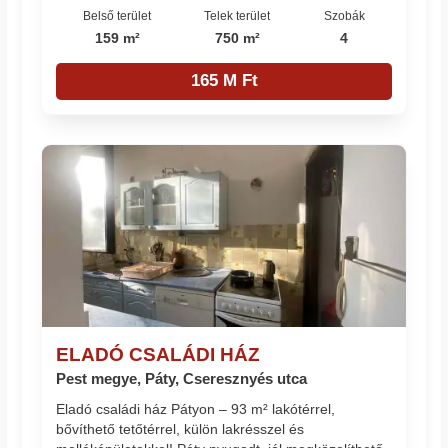
Belső terület
Telek terület
Szobák
159 m²
750 m²
4
165 M Ft
ELADÓ CSALÁDI HÁZ
Pest megye, Páty, Cseresznyés utca
Eladó családi ház Pátyon – 93 m² lakótérrel,
bővíthető tetőtérrel, külön lakrésszel és