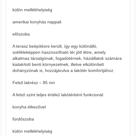
külön mellékhelyiség
amerikai konyhás nappali
előszoba
A terasz beépítésre került, így egy különálló,
sokféleképpen hasznosítható tér jött létre, amely
alkalmas társalgónak, fogadótérnek, háziállatok számára
kialakított benti környezetnek, illetve elkülönített
dohányzónak is, hozzájárulva a lakótér komfortjához.
Felső lakrész – 85 nm
A felső szint teljes értékű lakótérként funkcionál:
konyha étkezővel
fürdőszoba
külön mellékhelyiség