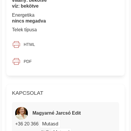
villany: bekötve
víz: bekötve
Energetika
nincs megadva
Telek típusa
HTML
PDF
KAPCSOLAT
Magyarné Jarcsó Edit
Mutasd
+36 20 366