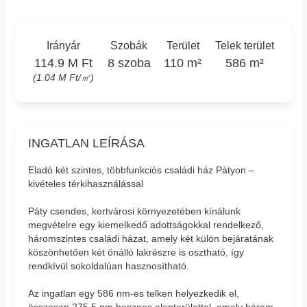
Irányár
Szobák
Terület
Telek terület
114.9 M Ft
8 szoba
110 m²
586 m²
(1.04 M Ft/㎡)
INGATLAN LEÍRÁSA
Eladó két szintes, többfunkciós családi ház Pátyon –
kivételes térkihasználással
Páty csendes, kertvárosi környezetében kínálunk
megvételre egy kiemelkedő adottságokkal rendelkező,
háromszintes családi házat, amely két külön bejáratának
köszönhetően két önálló lakrészre is osztható, így
rendkívül sokoldalúan hasznosítható.
Az ingatlan egy 586 nm-es telken helyezkedik el,