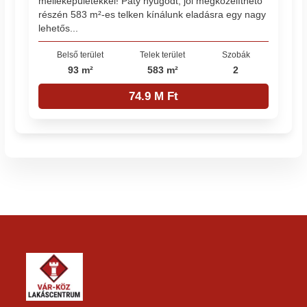
melléképületekkel! Páty nyugodt, jól megközelíthető
részén 583 m²-es telken kínálunk eladásra egy nagy
lehetős...
Belső terület
Telek terület
Szobák
93 m²
583 m²
2
74.9 M Ft